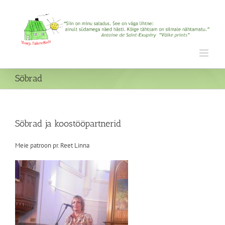
Skip
to
content
Sõbrad
Sõbrad ja koostööpartnerid
Meie patroon pr. Reet Linna