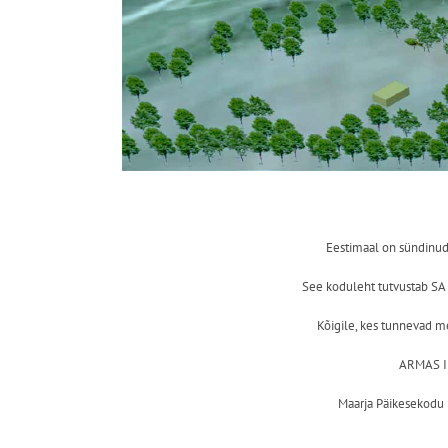
Eestimaal on sündinud 
See koduleht tutvustab SA 
Kõigile, kes tunnevad m
ARMAS IN
Maarja Päikesekodu