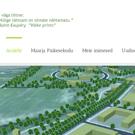
Avaleht
Maarja Päikesekodu
Meie inimesed
Uudis