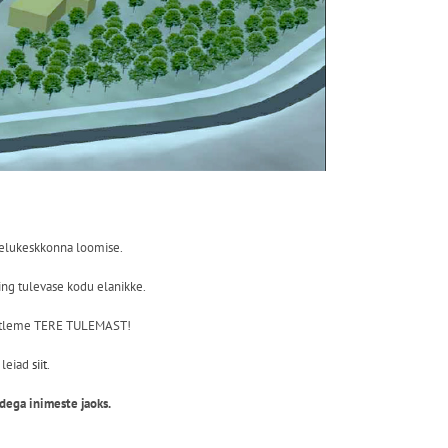
e elukeskkonna loomise.
ing tulevase kodu elanikke.
a, ütleme TERE TULEMAST!
 leiad
siit
.
dega inimeste jaoks.