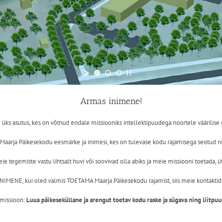
Armas inimene!
üks asutus, kes on võtnud endale missiooniks intellektipuudega noortele väärilis
Maarja Päikesekodu eesmärke ja inimesi, kes on tulevase kodu rajamisega seotud n
eie tegemiste vastu lihtsalt huvi või soovivad olla abiks ja meie missiooni toetad
IMENE, kui oled valmis TOETAMA Maarja Päikesekodu rajamist, siis meie kontaktid
 missioon:
Luua päikeseküllane ja arengut toetav kodu raske ja sügava ning liitpuu